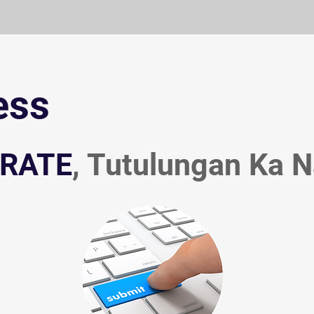
ess
zRATE
, Tutulungan Ka 