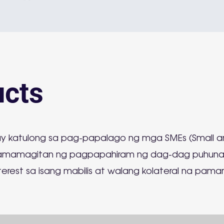
ucts
y katulong sa pag-papalago ng mga SMEs (Small 
sa pamamagitan ng pagpapahiram ng dag-dag puhuna
erest sa isang mabilis at walang kolateral na pam