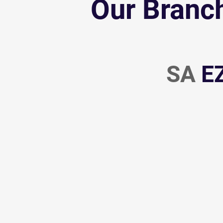
Our Branc
SA
E