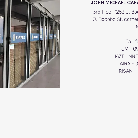
JOHN MICHAEL CAB
3rd Floor 1253 J. 
J. Bocobo St. corner
Call f
JM - 0
HAZELINNE
AIRA - 
RISAN -