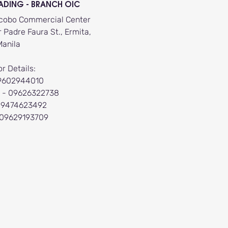
ADING - BRANCH OIC
Bocobo Commercial Center
 Padre Faura St., Ermita,
Manila
or Details:
9602944010
 - 09626322738
09474623492
 09629193709